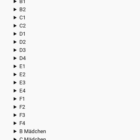
B1
B2
C1
C2
D1
D2
D3
D4
E1
E2
E3
E4
F1
F2
F3
F4
B Mädchen
C Mädchen